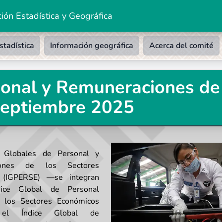
ión Estadística y Geográfica
stadística
Información geográfica
Acerca del comité
sonal y Remuneraciones de
septiembre 2025
s Globales de Personal y
iones de los Sectores
 (IGPERSE) —se integran
ice Global de Personal
 los Sectores Económicos
 el Índice Global de