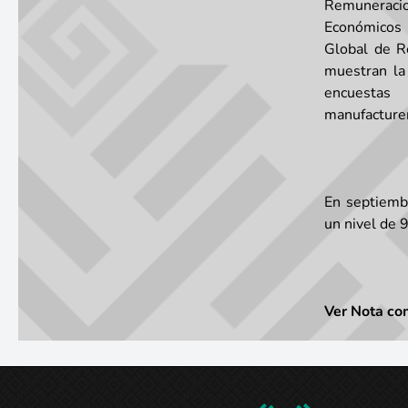
Remunerac
Económicos 
Global de R
muestran la
encuestas 
manufacturer
En septiembr
un nivel de 
Ver Nota co