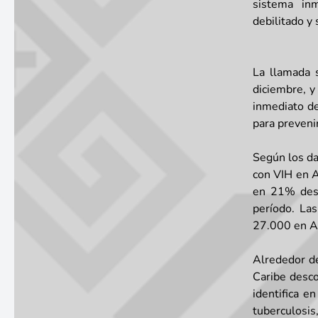
sistema inm
debilitado y 
La llamada 
diciembre, y
inmediato de
para preveni
Según los da
con VIH en A
en 21% desd
período. La
27.000 en Am
Alrededor d
Caribe desco
identifica e
tuberculosis