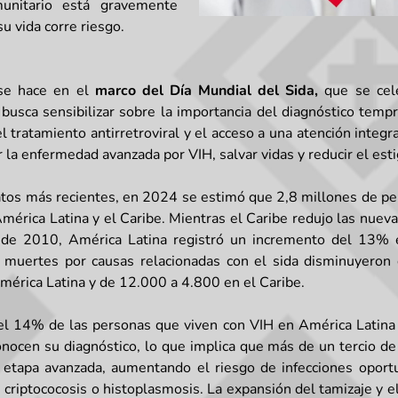
unitario está gravemente
su vida corre riesgo.
se hace en el
marco del Día Mundial del Sida,
que se cel
 busca sensibilizar sobre la importancia del diagnóstico tempra
l tratamiento antirretroviral y el acceso a una atención integra
r la enfermedad avanzada por VIH, salvar vidas y reducir el est
tos más recientes, en 2024 se estimó que 2,8 millones de pe
mérica Latina y el Caribe. Mientras el Caribe redujo las nueva
e 2010, América Latina registró un incremento del 13%
s muertes por causas relacionadas con el sida disminuyeron
érica Latina y de 12.000 a 4.800 en el Caribe.
el 14% de las personas que viven con VIH en América Latina
nocen su diagnóstico, lo que implica que más de un tercio de
n etapa avanzada, aumentando el riesgo de infecciones opor
, criptococosis o histoplasmosis. La expansión del tamizaje y el