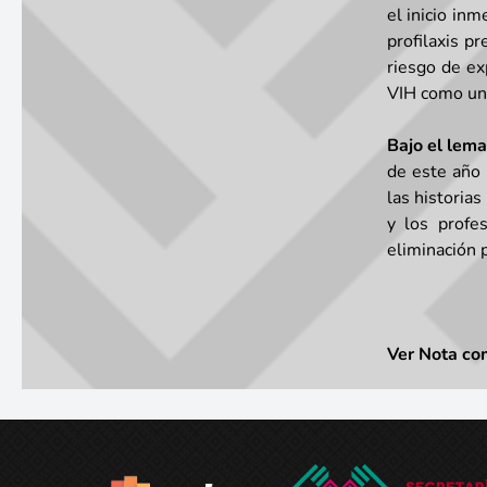
el inicio inm
profilaxis p
riesgo de ex
VIH como un 
Bajo el lem
de este año 
las historia
y los profe
eliminación 
Ver Nota co