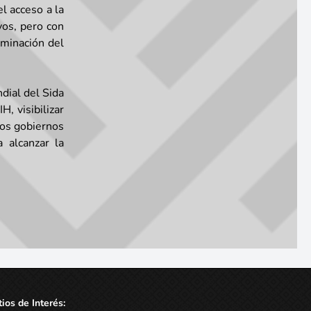
el acceso a la
vos, pero con
iminación del
dial del Sida
, visibilizar
los gobiernos
 alcanzar la
tios de Interés: