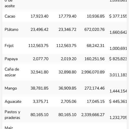
o de
1,099,861.
aceite
Cacao
17,923.40
17,779.40
10,936.85
$ 377,155.
Plátano
23,496.42
23,346.72
672,020.76
1,660,642.
Frijol
112,563.75
112,563.75
68,242.31
1,000,691.
Papaya
2,077.70
2,019.20
160,251.56
$ 825,823.
Caña de
32,941.80
32,898.80
2,996,070.89
azúcar
3,011,183.
Mango
38,781.85
36,909.85
272,174.46
1,444,154.
Aguacate
3,375.71
2,705.06
17,045.15
$ 445,361.
Pastos y
80,165.10
80,165.10
2,339,666.27
praderas
1,232,705.
Maíz