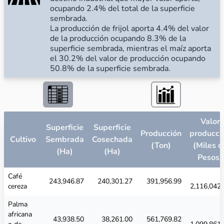
ocupando 2.4% del total de la superficie
sembrada.
La producción de frijol aporta 4.4% del valor
de la producción ocupando 8.3% de la
superficie sembrada, mientras el maíz aporta
el 30.2% del valor de producción ocupando
50.8% de la superficie sembrada.
Valor
Superficie
Superficie
Producción
producci
Cultivo
Sembrada
Cosechada
(Ton)
(Miles d
(Ha)
(Ha)
Pesos)
Café
243,946.87
240,301.27
391,956.99
cereza
2,116,042.
Palma
africana
43,938.50
38,261.00
561,769.82