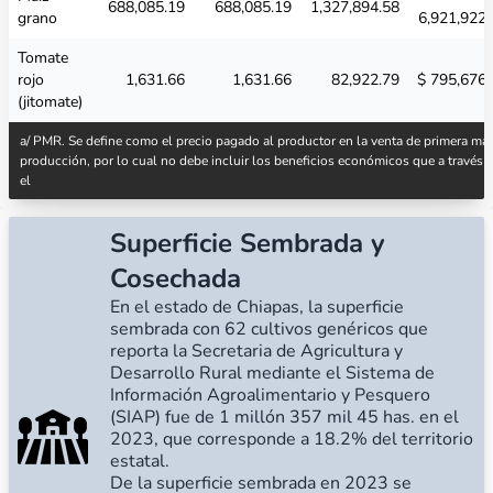
688,085.19
688,085.19
1,327,894.58
grano
6,921,922.
Tomate
rojo
1,631.66
1,631.66
82,922.79
$ 795,676.
(jitomate)
a/ PMR. Se define como el precio pagado al productor en la venta de primera man
producción, por lo cual no debe incluir los beneficios económicos que a travé
el
Superficie Sembrada y
Cosechada
En el estado de Chiapas, la superficie
sembrada con 62 cultivos genéricos que
reporta la Secretaria de Agricultura y
Desarrollo Rural mediante el Sistema de
Información Agroalimentario y Pesquero
(SIAP) fue de 1 millón 357 mil 45 has. en el
2023, que corresponde a 18.2% del territorio
estatal.
De la superficie sembrada en 2023 se