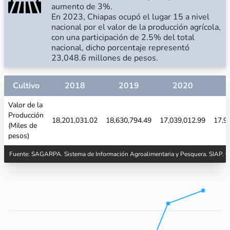
aumento de 3%.
En 2023, Chiapas ocupó el lugar 15 a nivel
nacional por el valor de la producción agrícola,
con una participación de 2.5% del total
nacional, dicho porcentaje representó
23,048.6 millones de pesos.
Cultivo
2018
2019
2020
Valor de la
Producción
18,201,031.02
18,630,794.49
17,039,012.99
17,9
(Miles de
pesos)
Fuente: SAGARPA. Sistema de Información Agroalimentaria y Pesquera. SIAP.